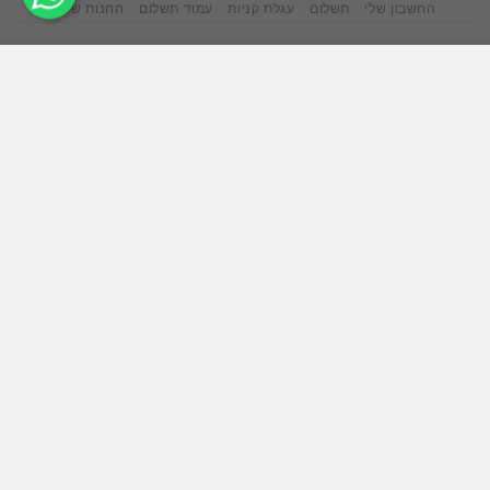
החשבון שלי
תשלום
עגלת קניות
עמוד תשלום
החנות שלנו
אתר זה משתמש בקובצי Cookie כדי להציע לך חווית גלישה
טובה יותר. על ידי גלישה באתר זה, אתה מסכים לשימוש שלנו
בעוגיות.
ACCEPT