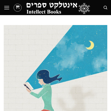
Ski
t
conten