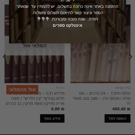
יד שנייה.
ההזמנה באתר אינה כרוכה בתשלום. יש להמתין עד שנאתר
הספר וניצור קשר לתיאום תשלום ומשלוח.
תודה. שנה טובה ומבורכת. 💐💐💐
אינטלקט ספרים
המלאי אזל
ארץ ישראל
יהדות
אזל מהמלאי
עולם התנ"ך – 24 כרכים – סט
מדרש רבה – מפורש פירוש מדעי
מלא / מנחם הרן – מצב טוב מאוד
חדש בצירוף "עין הדרש" / משה
!!!
אריה מירקין משה מרקין 11 כרכים
0.00
₪
450.40
₪
הוספה לסל
מידע נוסף