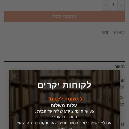
כמות של שפע טל : עיונים במחשבת ישראל ובתרבות יהודית מוגשיםלברכה
הוספה לסל
קטגוריה:
יהדות
תיאור
×
שפע טל : עיונים במחשבת ישראל ובתרבות
לקוחות יקרים
יהודית מוגשיםלברכה זק
יצא לאור ע"י
הוצאת הוצאת הספרים של אוניברסיטת בן-גוריון
לתשומת ליבכם!
בנגב
, בשנת
2004
,
עלות משלוח
35 ש"ח עד 2 ק"ג שליח עד הבית .
הספרים באתר:
אם לא רשום בכותר הספר חדש ! צאו מנקודת הנחה שהוא
מוצרים קשורים