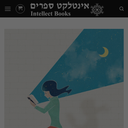
Ski
t
conten