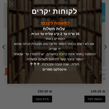
×
לקוחות יקרים
לתשומת ליבכם!
עלות משלוח
35 ש"ח עד 2 ק"ג שליח עד הבית .
המלאי אזל
הספרים באתר:
אם לא רשום בכותר הספר חדש ! צאו מנקודת הנחה שהוא
יד שנייה.
ההזמנה באתר אינה כרוכה בתשלום. יש להמתין עד שנאתר
הספר וניצור קשר לתיאום תשלום ומשלוח.
תודה. שנה טובה ומבורכת. 💐💐💐
אינטלקט ספרים
היסטוריה
יהדות
אזל מהמלאי
ויהי בימי שלוט השופטים יואש
כתאב ארלסאיל ספר אגרות הרמ"ה
מייזלר
הפולמוס על ספרי הרמב"ם
150.00
₪
145.00
₪
הוספה לסל
מידע נוסף