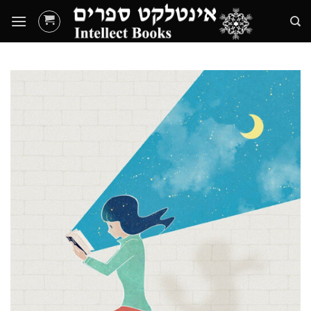
Ski
t
conten