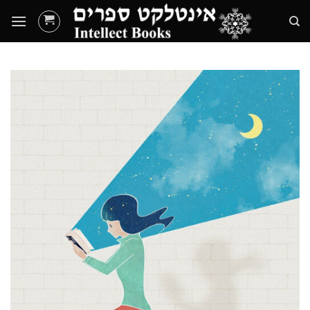
Ski
t
conten