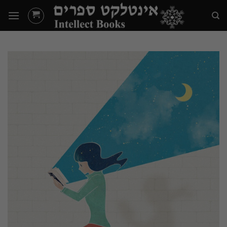
Ski
t
conten