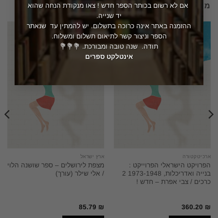
מוצרים קשורים
אם לא רשום בכותר הספר חדש ! צאו מנקודת הנחה שהוא
יד שנייה.
ההזמנה באתר אינה כרוכה בתשלום. יש להמתין עד שנאתר
הספר וניצור קשר לתיאום תשלום ומשלוח.
תודה. שנה טובה ומבורכת. 💐💐💐
אינטלקט ספרים
ארכיטקטורה
ארץ ישראל
הפרויקט הישראלי הפרוייקט :
מצפת לירושלים – ספר שושנה הלוי
בנייה ואדריכלות, 1973-1948 2
/ אלי שילר (עורך)
כרכים / צבי אפרת – חדש !
85.79
₪
360.20
₪