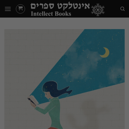
Ski
t
conten