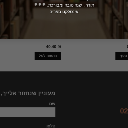
תודה. שנה טובה ומבורכת. 💐💐💐
אינטלקט ספרים
פסיכולוגיה
אזל מהמלאי
ה של הפסיכולוגיה / דניאל אלגום
השימוש בדמיון מודרך הלן גראהם
40.40
₪
נוסף
הוספה לסל
מעוניין שנחזור אלייך,
שם
02
טלפון