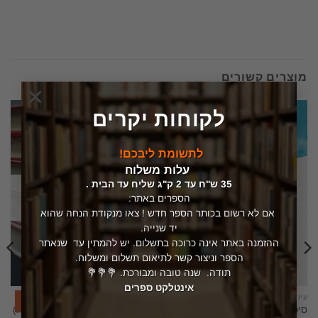
מוצרים קשורים
×
לקוחות יקרים
לתשומת ליבכם!
עלות משלוח
35 ש"ח עד 2 ק"ג שליח עד הבית .
המלאי אזל
הספרים באתר:
אם לא רשום בכותר הספר חדש ! צאו מנקודת הנחה שהוא
יד שנייה.
ההזמנה באתר אינה כרוכה בתשלום. יש להמתין עד שנאתר
הספר וניצור קשר לתיאום תשלום ומשלוח.
תודה. שנה טובה ומבורכת. 💐💐💐
אינטלקט ספרים
עיון
עיון
אזל מהמלאי
סיפור – תוכן, מבנה, סגנון
כתבי אפלטון – 5 כרכים (סט מלא)