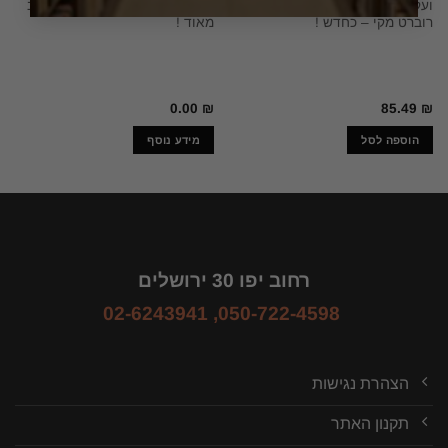
ועקרונות הכתיבה והתסריטאות /
כל הכרכים ! / אפלטון – מצב טוב
רוברט מקי – כחדש !
מאוד !
0.00
₪
85.49
₪
הוספה לסל
מידע נוסף
רחוב יפו 30 ירושלים
02-6243941
,
050-722-4598
הצהרת נגישות
תקנון האתר