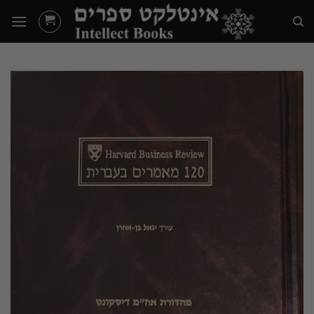
Ski
t
conten