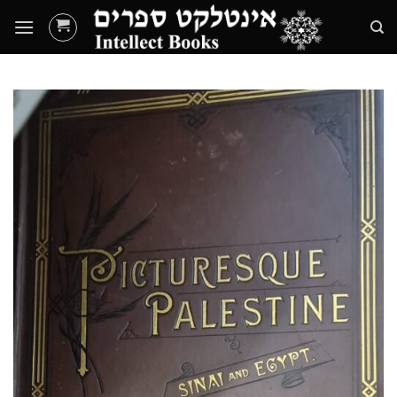
Ski
t
conten