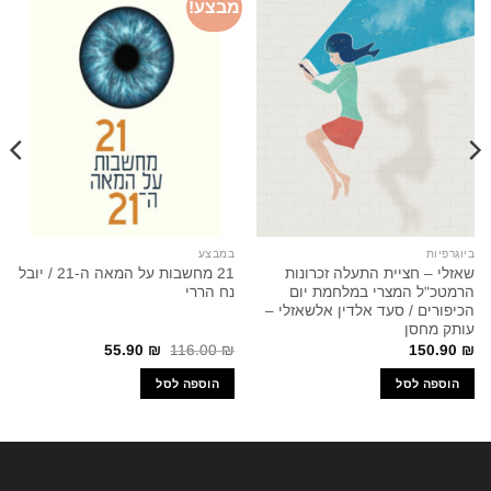
מבצע!
ביוגרפיות
במבצע
שאזלי – חציית התעלה זכרונות
21 מחשבות על המאה ה-21 / יובל
הרמטכ"ל המצרי במלחמת יום
נח הררי
הכיפורים / סעד אלדין אלשאזלי –
עותק מחסן
המחיר
המחיר
55.90
₪
116.00
₪
150.90
₪
המקורי
הנוכחי
היה:
הוא:
הוספה לסל
הוספה לסל
55.90 ₪.
116.00 ₪.