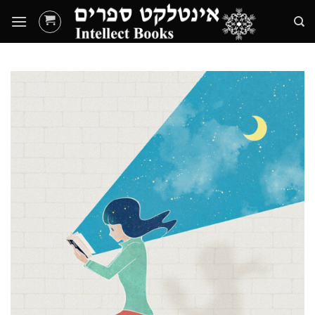
Ski
t
conten