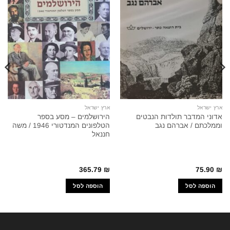
ארץ ישראל
ארץ ישראל
אדוני המדבר תולדות הנבטים
הירושלמים – מסע בספר
וממלכתם / אברהם נגב
הטלפונים המנדטורי 1946 / משה
חננאל
365.79
₪
75.90
₪
הוספה לסל
הוספה לסל