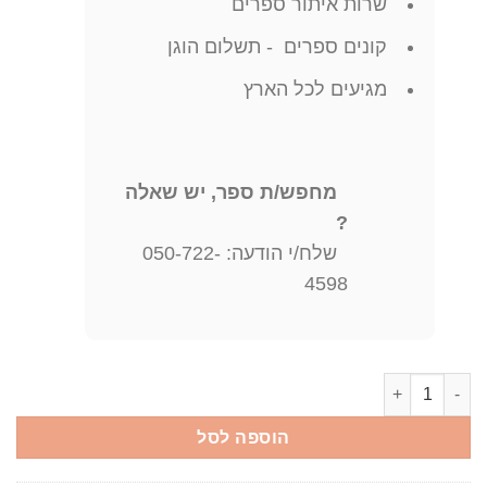
שרות איתור ספרים
קונים ספרים - תשלום הוגן
מגיעים לכל הארץ
מחפש/ת ספר, יש שאלה
?
שלח/י הודעה: 050-722-
4598
כמות של The Music of Psalms, Proverbs and Job in the Hebrew Bible: A Revised Theory of Musical Accents in the Hebrew Bible General Analysis, Bibliography, ... by Computer Speech Synthesis (Judische Musik) - Hardcover Tree, Stephen
הוספה לסל