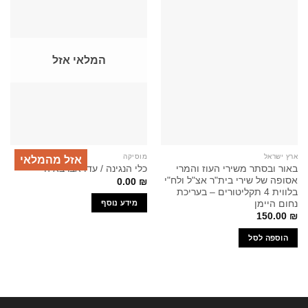
המלאי אזל
ארץ ישראל
מוסיקה
אזל מהמלאי
באור ובסתר משירי העוז והמרי
כלי הנגינה / עדו אברבאיה
אסופה של שירי בית"ר אצ"ל ולח"י
0.00
₪
בלווית 4 תקליטורים – בעריכת
נחום היימן
מידע נוסף
150.00
₪
הוספה לסל