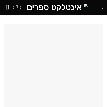
Ski
t
conten