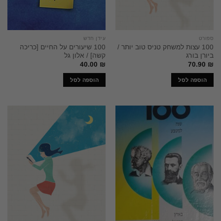
ספורט
עידן חדש
100 עצות למשחק טניס טוב יותר /
100 שיעורים על החיים [כריכה
ביורן בורג
קשה] / אלון גל
40.00
₪
70.90
₪
הוספה לסל
הוספה לסל