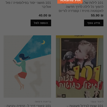
101 לילות של מין טנטרי – כיצד
101 מושגי יסוד בפילוסופיה / פול
להפוך כל לילה לדרך חדשה
אוליבר
לאקסטזה מינית / קסנדרה לוריוס
40.00
₪
55.90
₪
מידע נוסף
הוספה לסל
לימוד עצמי
בריאות ורפואה
101 עצות לגידול פעוטות –
101 קיצורי דרך ל- הרפיה ורגיעה :