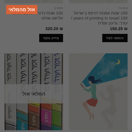
אמנות
ספורט
אזל מהמלאי
100 שנות אמנות הדפס בישראל
100 שנות כדורגל 1906-2006 /
100 years of printing in Israel /
אלישע שוחט
עורך: גדעון עפרת
320.20
₪
150.20
₪
הוספה לסל
מידע נוסף
המלאי אזל