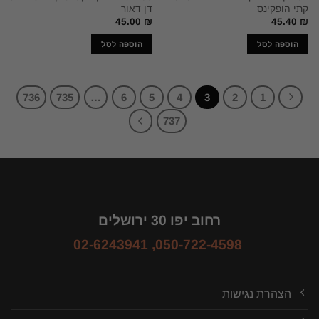
קתי הופקינס
דן דאור
45.00
₪
45.40
₪
הוספה לסל
הוספה לסל
736
735
…
6
5
4
3
2
1
737
רחוב יפו 30 ירושלים
02-6243941
,
050-722-4598
הצהרת נגישות