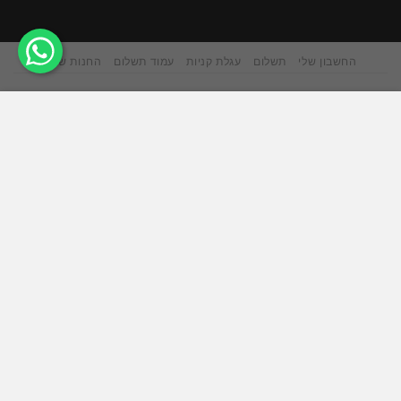
החשבון שלי
תשלום
עגלת קניות
עמוד תשלום
החנות שלנו
אתר זה משתמש בקובצי Cookie כדי להציע לך חווית גלישה
טובה יותר. על ידי גלישה באתר זה, אתה מסכים לשימוש שלנו
בעוגיות.
ACCEPT